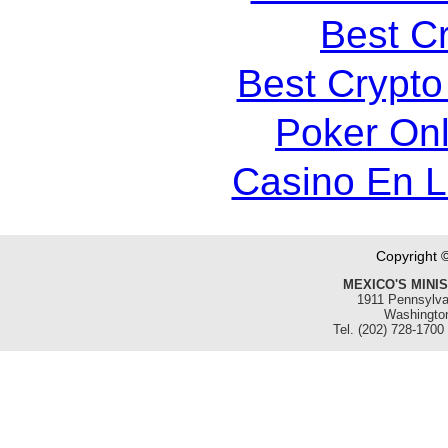
Best C
Best Crypto
Poker Onli
Casino En 
Copyright 
MEXICO'S MINI
1911 Pennsylva
Washingto
Tel. (202) 728-1700