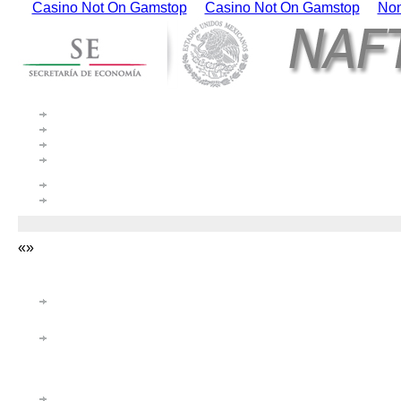
Casino Not On Gamstop
Casino Not On Gamstop
Non
«
»